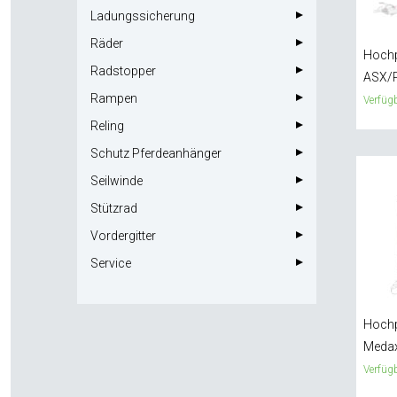
Ladungssicherung
Räder
Hochp
Radstopper
ASX/
Rampen
Verfügb
Reling
Schutz Pferdeanhänger
Seilwinde
Stützrad
Vordergitter
Service
Hochp
Meda
Verfügb