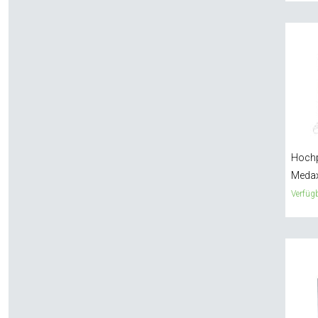
Hochp
Meda
Verfügb