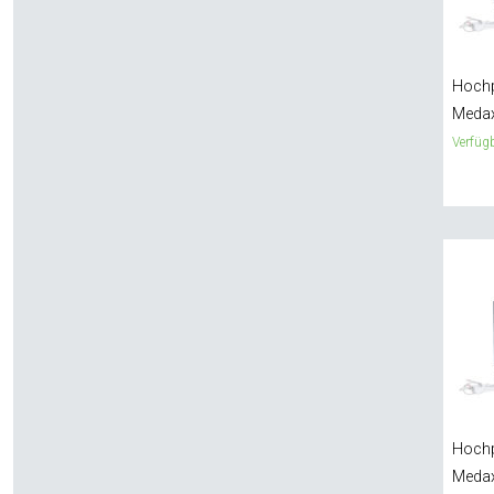
Hochp
Meda
Verfügb
Hochp
Meda