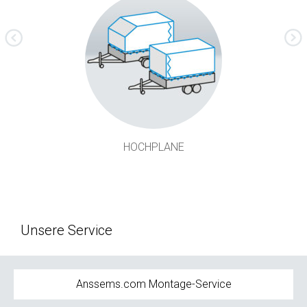
Next
evious
HOCHPLANE
Unsere Service
Anssems.com Montage-Service