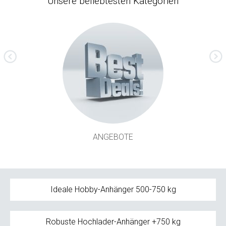
Unsere beliebtesten Kategorien
Next
evious
ANGEBOTE
Ideale Hobby-Anhänger 500-750 kg
Robuste Hochlader-Anhänger +750 kg