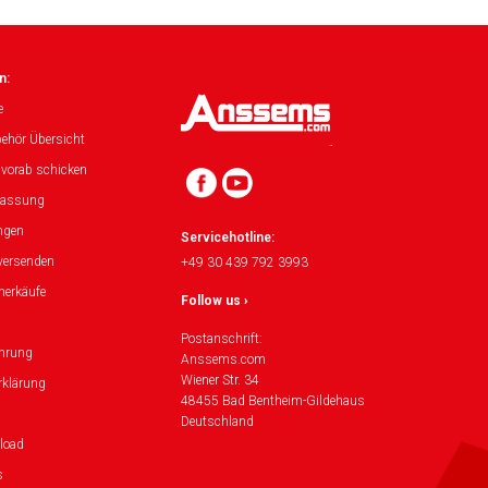
n:
e
ehör Übersicht
 vorab schicken
lassung
ngen
Servicehotline:
versenden
+49 30 439 792 3993
herkäufe
Follow us ›
Postanschrift:
ehrung
Anssems.com
Wiener Str. 34
rklärung
48455 Bad Bentheim-Gildehaus
Deutschland
load
s