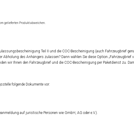
om gelieferten Produkt abweichen.
 Zulassungsbescheinigung Teil II und die COC-Bescheinigung (auch Fahrzeugbrief gena
er Abholung des Anhängers zulassen? Dann wählen Sie diese Option „Fahrzeugbrief 
den wir Ihnen den Fahrzeugbrief und die COC-Bescheinigung per Paketdienst zu. Dam
sstelle folgende Dokumente vor:
eanmeldung auf juristische Personen wie GmbH, AG oder e.V.).