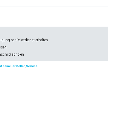
gung per Paketdienst erhalten
ssen
schild abholen
t beim Hersteller
,
Service