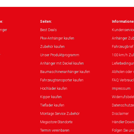
e:
Seiten:
Informatione
nger
Best Deals
Kundenservic
Pkw-Anhänger kaufen
Anhänger Zub
Zubehör kaufen
Fahrzeugbrief
r
Unser Produktprogramm
100 km/h Zu
Anhänger mit Deckel kaufen
Lieferbedingu
Baumaschinenanhänger kaufen
Abholen oder 
Fahrzeugtransporter kaufen
FAQ Verbrauc
Hochlader kaufen
Impressum
Kipper kaufen
Widerrufsbel
Tieflader kaufen
Datenschutze
Montage Service Zubehör
Disclaimer
Megastore-Standorte
Händler-Down
Termin vereinbaren
Folgen Sie un