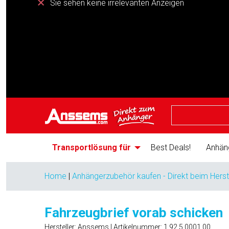
Sie sehen keine irrelevanten Anzeigen
Transportlösung für
Best Deals!
Anhän
Home
|
Anhängerzubehör kaufen - Direkt beim Herst
Fahrzeugbrief vorab schicken
Hersteller: Anssems | Artikelnummer:
1.92.5.0001.00