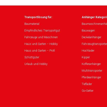
Transportlösung für:
Anhänger Kategori
Baumaterial
Baumaschinenanhä
Empfindliches Transportgut
Bauwagen
Fahrzeuge und Maschinen
Deckelanhänger
Haus und Garten – Hobby
Fahrzeugtransporte
Haus und Garten – Profi
Hochlader
Schüttgüter
Kipper
Urlaub und Hobby
Kofferanhänger
Multitransporter
Pferdeanhänger
Tieflader
Go-Getter