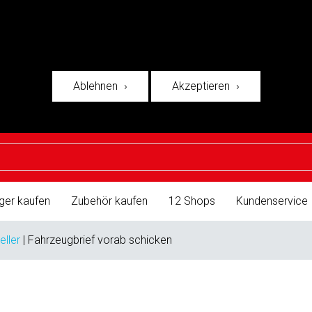
Ablehnen
Akzeptieren
ger kaufen
Zubehör kaufen
12 Shops
Kundenservice
eller
|
Fahrzeugbrief vorab schicken