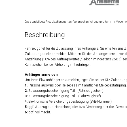
Das abgebildete Produkt dient nur zur Veranschaulichung und kann im Modell v
Beschreibung
Fahrzeugbrief für die Zulassung Ihres Anhängers: Sie erhalten eine
Zulassungsstelle anmelden. Möchten Sie den Anhänger bereits vor d
Anzahlung (10% des Auftragswertes / jedoch mindestens 250 €) sen
Kennzeichen bei der Abholung mitzubringen.
Anhänger anmelden
Um Ihren Pkw-anhänger anzumelden, legen Sie bei der Kfz-Zulassung
1.
Personalausweis oder Reisepass mit amtlicher Meldebestätigung.
2:
Zulassungsbescheinigung Teil I (Fahrzeugschein).
3:
Zulassungsbescheinigung Teil II (Fahrzeugbrief).
4:
Elektronische Versicherungsbestätigung (eVB-Nummer).
5:
ggf. Auszug aus Handelsregister bzw. Vereinsregister (bei Gewerb
6:
ggf. Vollmacht.