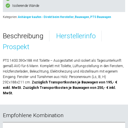
Isolierende Wände
Kategorien:
Anhänger kaufen - Direkt beim Hersteller
,
Bauwagen
,
PTS Bauwagen
Beschreibung
Herstellerinfo
Prospekt
PTS 1400.390×188 mit Toilette – Ausgestattet und isoliert als Tagesunterkunft
gemäß AVO für 6 Mann. Komplett mit Toilette, Lüftungsstellung in den Fenstern,
Holzfensterläden, Beleuchtung, Elektroheizung und Abstellraum mit eigenem
Eingang. Fenster- und Türrahmen aus Holz. Personenraum (Ls, B, H)
292x188x211 cm.
Zuzüglich Transportkosten je Bauwagen von 195,- €
exkl. MwSt. Zuzüglich Transportkosten je Bauwagen von 250,- € inkl.
MwSt.
Empfohlene Kombination