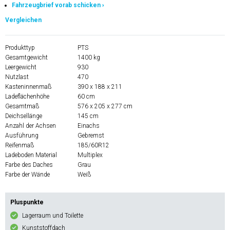
Fahrzeugbrief vorab schicken ›
Vergleichen
Produkttyp
PTS
Gesamtgewicht
1400 kg
Leergewicht
930
Nutzlast
470
Kasteninnenmaß
390 x 188 x 211
Ladeflächenhöhe
60 cm
Gesamtmaß
576 x 205 x 277 cm
Deichsellänge
145 cm
Anzahl der Achsen
Einachs
Ausführung
Gebremst
Reifenmaß
185/60R12
Ladeboden Material
Multiplex
Farbe des Daches
Grau
Farbe der Wände
Weiß
Pluspunkte
Lagerraum und Toilette
Kunststoffdach