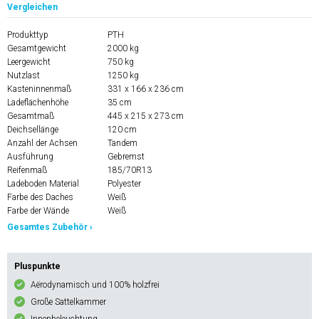
Vergleichen
Produkttyp
PTH
Gesamtgewicht
2000 kg
Leergewicht
750 kg
Nutzlast
1250 kg
Kasteninnenmaß
331 x 166 x 236 cm
Ladeflächenhöhe
35 cm
Gesamtmaß
445 x 215 x 273 cm
Deichsellänge
120 cm
Anzahl der Achsen
Tandem
Ausführung
Gebremst
Reifenmaß
185/70R13
Ladeboden Material
Polyester
Farbe des Daches
Weiß
Farbe der Wände
Weiß
Gesamtes Zubehör ›
Pluspunkte
Aërodynamisch und 100% holzfrei
Große Sattelkammer
Innenbeleuchtung