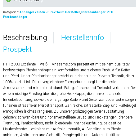
Kategorien:
Anhänger kaufen - Direkt beim Hersteller
,
Pferdeanhänger
,
PTH
Pferdeanhänger
Beschreibung
Herstellerinfo
Prospekt
PTH 2000 Excelente – weiß – Anssems.com präsentiert mit seinem qualitativ
hochwertigen Pferdeanhänger ein komfortables und sicheres Produkt für Reiter
und Pferd. Unser Pferdeanhänger besteht aus der neusten Polymer-Technik, die zu
100% holzfrei ist. Die unvergleichbare Formgebung sorgt für die beste
Aerodynamik und minimiert dadurch Fahrgeräusche und Treibstoffverbrauch. Der
extrem niedrige Einstieg über die große Heckklappe, die sinnvoll platzierte
Innenbeleuchtung, sowie die einzigartige Boden- und Seitenwandoberfläche sorgen
für einen stressfreien Pferdetransport. Zahlreiche, extrastarke Zug- und Haltebügel
ermöglichen leichtes rangieren. Zu unserer großzügigen Serienausstattung
gehören: schwenkbare und höhenverstellbare Brust- und Heckstangen, drehbare
Trennung, Panikschloss, nicht- blendende Innenbeleuchtung, beidseitige
Haubenfenster, Heckplane mit Aufrollautomatik, Außenreling zum Pferde
anbinden, Antirutsch-und Sichttritt, Rangiergriffe und Automatikstützrad.