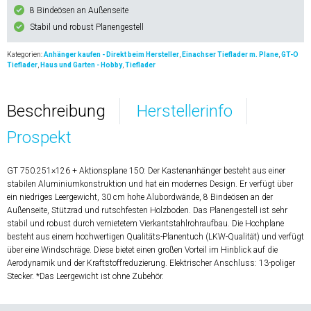
8 Bindeösen an Außenseite
Stabil und robust Planengestell
Kategorien:
Anhänger kaufen - Direkt beim Hersteller
,
Einachser Tieflader m. Plane
,
GT-O
Tieflader
,
Haus und Garten - Hobby
,
Tieflader
Beschreibung
Herstellerinfo
Prospekt
GT 750.251×126 + Aktionsplane 150: Der Kastenanhänger besteht aus einer
stabilen Aluminiumkonstruktion und hat ein modernes Design. Er verfügt über
ein niedriges Leergewicht, 30 cm hohe Alubordwände, 8 Bindeösen an der
Außenseite, Stützrad und rutschfesten Holzboden. Das Planengestell ist sehr
stabil und robust durch vernietetem Vierkantstahlrohraufbau. Die Hochplane
besteht aus einem hochwertigen Qualitäts-Planentuch (LKW-Qualität) und verfügt
über eine Windschräge. Diese bietet einen großen Vorteil im Hinblick auf die
Aerodynamik und der Kraftstoffreduzierung. Elektrischer Anschluss: 13-poliger
Stecker. *Das Leergewicht ist ohne Zubehör.