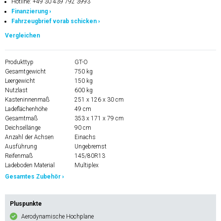
Hotline: +49 30 439 792 3993
Finanzierung ›
Fahrzeugbrief vorab schicken ›
Vergleichen
Produkttyp
GT-O
Gesamtgewicht
750 kg
Leergewicht
150 kg
Nutzlast
600 kg
Kasteninnenmaß
251 x 126 x 30 cm
Ladeflächenhöhe
49 cm
Gesamtmaß
353 x 171 x 79 cm
Deichsellänge
90 cm
Anzahl der Achsen
Einachs
Ausführung
Ungebremst
Reifenmaß
145/80R13
Ladeboden Material
Multiplex
Gesamtes Zubehör ›
Pluspunkte
Aerodynamische Hochplane