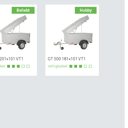
Beliebt
Hobby
.201×101 VT1
GT 500.181×101 VT1
keit:
Verfügbarkeit: