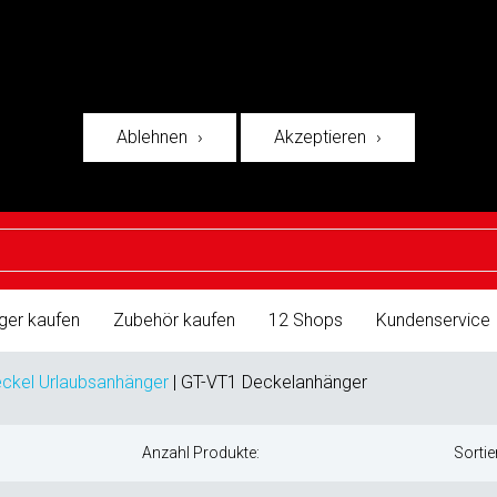
Ablehnen
Akzeptieren
ger kaufen
Zubehör kaufen
12 Shops
Kundenservice
ckel Urlaubsanhänger
|
GT-VT1 Deckelanhänger
Anzahl Produkte:
Sortie