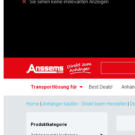
Sie sehen keine irrelevanten Anzeigen
Transportlösung für
Best Deals!
Anhän
Home
|
Anhänger kaufen - Direkt beim Hersteller
|
De
Produktkategorie