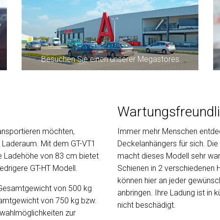
Besuchen Sie einen unserer Megastores
Wartungsfreundl
ransportieren möchten,
Immer mehr Menschen entdec
n Laderaum. Mit dem GT-VT1
Deckelanhängers für sich. Di
ie Ladehöhe von 83 cm bietet
macht dieses Modell sehr wartu
edrigere GT-HT Modell.
Schienen in 2 verschiedenen 
können hier an jeder gewünsc
m Gesamtgewicht von 500 kg
anbringen. Ihre Ladung ist in
amtgewicht von 750 kg bzw.
nicht beschädigt.
swahlmöglichkeiten zur