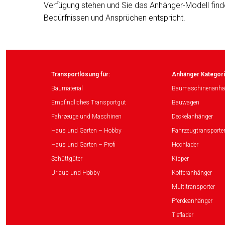
Verfügung stehen und Sie das Anhänger-Modell find
Bedürfnissen und Ansprüchen entspricht.
Transportlösung für:
Anhänger Kategori
Baumaterial
Baumaschinenanhä
Empfindliches Transportgut
Bauwagen
Fahrzeuge und Maschinen
Deckelanhänger
Haus und Garten – Hobby
Fahrzeugtransporte
Haus und Garten – Profi
Hochlader
Schüttgüter
Kipper
Urlaub und Hobby
Kofferanhänger
Multitransporter
Pferdeanhänger
Tieflader