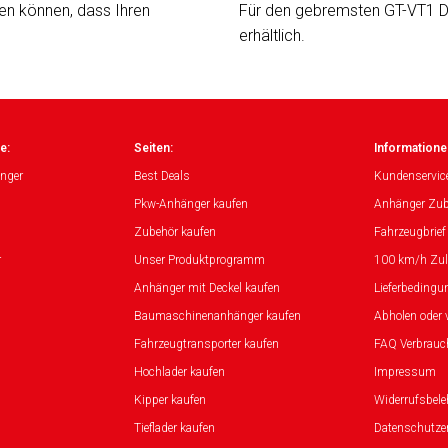
en können, dass Ihren
Für den gebremsten GT-VT1 D
erhältlich.
e:
Seiten:
Informatione
nger
Best Deals
Kundenservic
Pkw-Anhänger kaufen
Anhänger Zub
Zubehör kaufen
Fahrzeugbrief
r
Unser Produktprogramm
100 km/h Zu
Anhänger mit Deckel kaufen
Lieferbedingu
Baumaschinenanhänger kaufen
Abholen oder 
Fahrzeugtransporter kaufen
FAQ Verbrauc
Hochlader kaufen
Impressum
Kipper kaufen
Widerrufsbel
Tieflader kaufen
Datenschutze