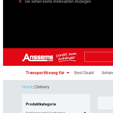
Sie sehen keine irrelevanten Anzeigen
Transportlösung für
Best Deals!
Anhän
Home
|
Delivery
Produktkategorie