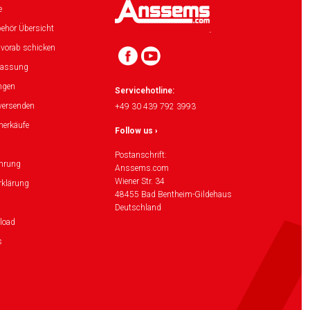
e
ehör Übersicht
 vorab schicken
lassung
ngen
Servicehotline:
versenden
+49 30 439 792 3993
herkäufe
Follow us ›
Postanschrift:
ehrung
Anssems.com
Wiener Str. 34
rklärung
48455 Bad Bentheim-Gildehaus
Deutschland
load
s