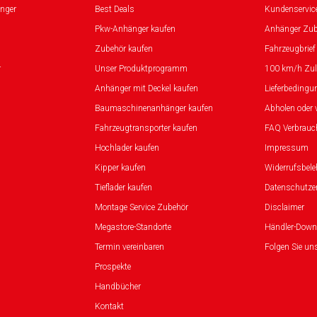
nger
Best Deals
Kundenservic
Pkw-Anhänger kaufen
Anhänger Zub
Zubehör kaufen
Fahrzeugbrief
r
Unser Produktprogramm
100 km/h Zu
Anhänger mit Deckel kaufen
Lieferbedingu
Baumaschinenanhänger kaufen
Abholen oder 
Fahrzeugtransporter kaufen
FAQ Verbrauc
Hochlader kaufen
Impressum
Kipper kaufen
Widerrufsbel
Tieflader kaufen
Datenschutze
Montage Service Zubehör
Disclaimer
Megastore-Standorte
Händler-Down
Termin vereinbaren
Folgen Sie un
Prospekte
Handbücher
Kontakt