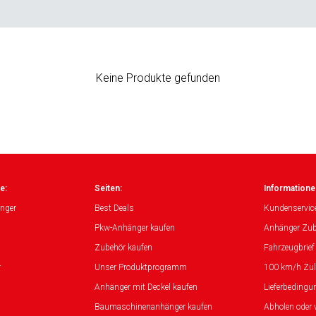
Keine Produkte gefunden
e:
Seiten:
Informatione
nger
Best Deals
Kundenservic
Pkw-Anhänger kaufen
Anhänger Zub
Zubehör kaufen
Fahrzeugbrief
r
Unser Produktprogramm
100 km/h Zu
Anhänger mit Deckel kaufen
Lieferbedingu
Baumaschinenanhänger kaufen
Abholen oder 