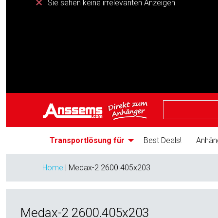
Sie sehen keine irrelevanten Anzeigen
Transportlösung für
Best Deals!
Anhän
Home
|
Medax-2 2600.405x203
Medax-2 2600.405x203