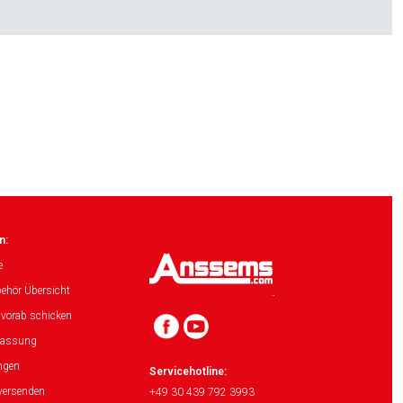
n:
e
ehör Übersicht
 vorab schicken
lassung
ngen
Servicehotline:
versenden
+49 30 439 792 3993