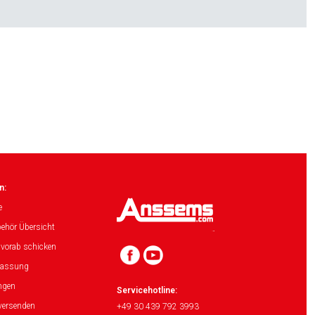
n:
e
ehör Übersicht
 vorab schicken
lassung
ngen
Servicehotline:
versenden
+49 30 439 792 3993