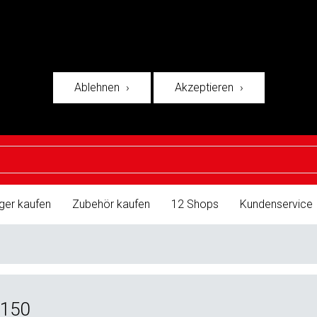
Ablehnen
Akzeptieren
ger kaufen
Zubehör kaufen
12 Shops
Kundenservice
x150