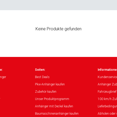
Keine Produkte gefunden
e:
Seiten:
Informatione
nger
Best Deals
Kundenservic
Pkw-Anhänger kaufen
Anhänger Zub
Zubehör kaufen
Fahrzeugbrief
r
Unser Produktprogramm
100 km/h Zu
Anhänger mit Deckel kaufen
Lieferbedingu
Baumaschinenanhänger kaufen
Abholen oder 