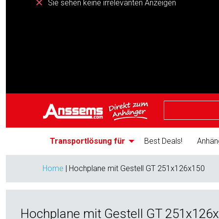
Sie sehen keine irrelevanten Anzeigen
Transportlösung für
Best Deals!
Anhän
Home
|
Hochplane mit Gestell GT 251x126x150
Hochplane mit Gestell GT 251x126