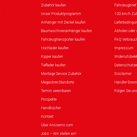
Zubehör kaufen
Fahrzeugbrief
r
Unser Produktprogramm
100 km/h Zu
Anhänger mit Deckel kaufen
Lieferbedingu
Baumaschinenanhänger kaufen
Abholen oder 
Fahrzeugtransporter kaufen
FAQ Verbrauc
Hochlader kaufen
Impressum
Kipper kaufen
Widerrufsbel
Tieflader kaufen
Datenschutze
Montage Service Zubehör
Disclaimer
Megastore-Standorte
Händler-Down
Termin vereinbaren
Folgen Sie un
Prospekte
Handbücher
Kontakt
Über Anssems.com
Jobs – Wir stellen ein!