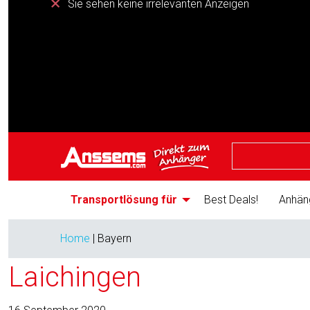
Sie sehen keine irrelevanten Anzeigen
Transportlösung für
Best Deals!
Anhän
Home
|
Bayern
Laichingen