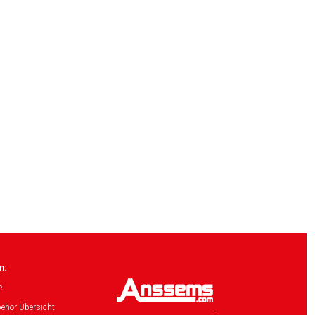
n:
e
ehör Übersicht