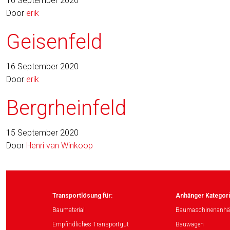
16 September 2020
Door
erik
Geisenfeld
16 September 2020
Door
erik
Bergrheinfeld
15 September 2020
Door
Henri van Winkoop
Transportlösung für:
Anhänger Kategori
Baumaterial
Baumaschinenanhä
Empfindliches Transportgut
Bauwagen