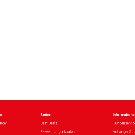
e:
Seiten:
Informatione
nger
Best Deals
Kundenservic
Pkw-Anhänger kaufen
Anhänger Zub