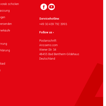
 vorab schicken
lassung
ngen
Servicehotline:
versenden
+49 30 439 792 3993
herkäufe
Follow us ›
Postanschrift:
ehrung
Anssems.com
Wiener Str. 34
rklärung
48455 Bad Bentheim-Gildehaus
Deutschland
load
s