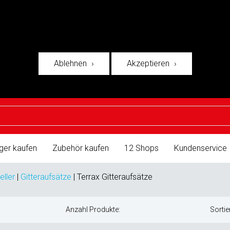
Ablehnen
Akzeptieren
ger kaufen
Zubehör kaufen
12 Shops
Kundenservice
eller
|
Gitteraufsätze
|
Terrax Gitteraufsätze
Anzahl Produkte:
Sortie