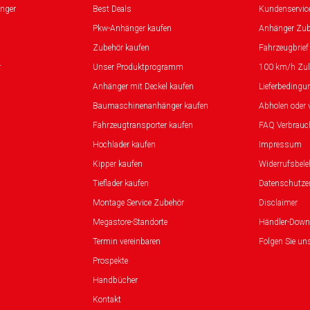
nger
Best Deals
Kundenservic
Pkw-Anhänger kaufen
Anhänger Zub
Zubehör kaufen
Fahrzeugbrief
r
Unser Produktprogramm
100 km/h Zu
Anhänger mit Deckel kaufen
Lieferbedingu
Baumaschinenanhänger kaufen
Abholen oder 
Fahrzeugtransporter kaufen
FAQ Verbrauc
Hochlader kaufen
Impressum
Kipper kaufen
Widerrufsbel
Tieflader kaufen
Datenschutze
Montage Service Zubehör
Disclaimer
Megastore-Standorte
Händler-Down
Termin vereinbaren
Folgen Sie un
Prospekte
Handbücher
Kontakt