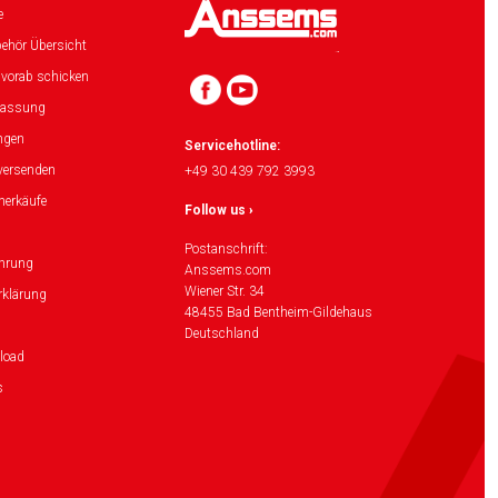
e
ehör Übersicht
 vorab schicken
lassung
ngen
Servicehotline:
versenden
+49 30 439 792 3993
herkäufe
Follow us ›
Postanschrift:
ehrung
Anssems.com
Wiener Str. 34
rklärung
48455 Bad Bentheim-Gildehaus
Deutschland
load
s