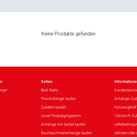
Keine Produkte gefunden
e:
Seiten:
Informatione
nger
Best Deals
Kundenservic
Pkw-Anhänger kaufen
Anhänger Zub
Zubehör kaufen
Fahrzeugbrief
r
Unser Produktprogramm
100 km/h Zu
Anhänger mit Deckel kaufen
Lieferbedingu
Baumaschinenanhänger kaufen
Abholen oder 