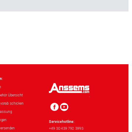
n:
e
ehör Übersicht
 vorab schicken
lassung
ngen
Servicehotline:
versenden
+49 30 439 792 3993