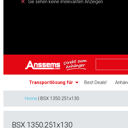
Sie sehen keine irrelevanten Anzeigen
Transportlösung für
Best Deals!
Anhän
Home
|
BSX 1350.251x130
BSX 1350.251x130