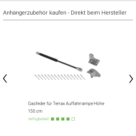
Anhängerzubehör kaufen - Direkt beim Hersteller
Gasfeder für Terrax Auffahrrampe Höhe
Achsst
mm
150 cm
Terrax
Verfügbarkeit:
Verfügba