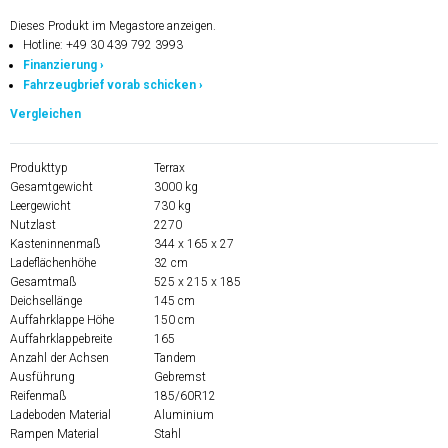
Dieses Produkt im Megastore anzeigen.
Hotline: +49 30 439 792 3993
Finanzierung ›
Fahrzeugbrief vorab schicken ›
Vergleichen
Produkttyp
Terrax
Gesamtgewicht
3000 kg
Leergewicht
730 kg
Nutzlast
2270
Kasteninnenmaß
344 x 165 x 27
Ladeflächenhöhe
32 cm
Gesamtmaß
525 x 215 x 185
Deichsellänge
145 cm
Auffahrklappe Höhe
150 cm
Auffahrklappebreite
165
Anzahl der Achsen
Tandem
Ausführung
Gebremst
Reifenmaß
185/60R12
Ladeboden Material
Aluminium
Rampen Material
Stahl