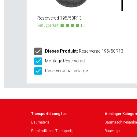
Reserverad 195/50R13
Verfügbarkeit:
Dieses Produkt:
Reserverad 195/50R13
Montage Reserverad
Reserveradhalter large
Transportlösung für:
Anhänger Kategori
Baumaterial
Baumaschinenanhä
Empfindliches Transportgut
Bauwagen