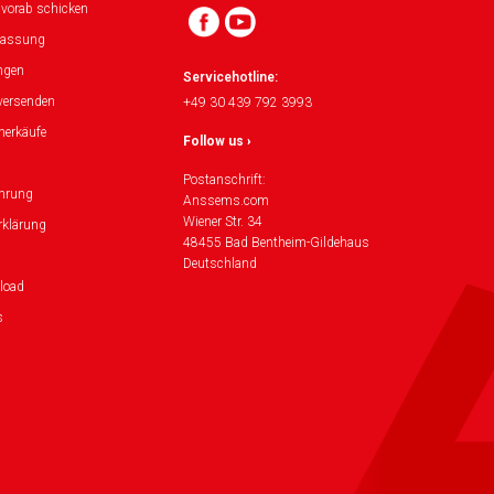
 vorab schicken
lassung
ngen
Servicehotline:
versenden
+49 30 439 792 3993
herkäufe
Follow us ›
Postanschrift:
ehrung
Anssems.com
Wiener Str. 34
rklärung
48455 Bad Bentheim-Gildehaus
Deutschland
load
s