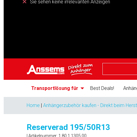
Sie sehen keine irrelevanten Anzeigen
Transportlösung für
Best Deals!
Anhän
Home
|
Anhängerzubehör kaufen - Direkt beim Herst
Reserverad 195/50R13
| Artikelnummer:
1.80.1.1305.00