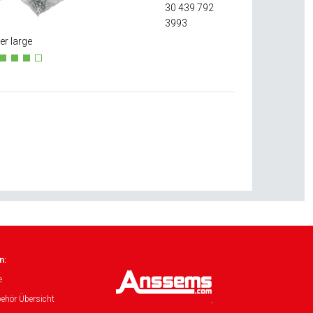
30 439 792
3993
er large
n:
e
ehör Übersicht