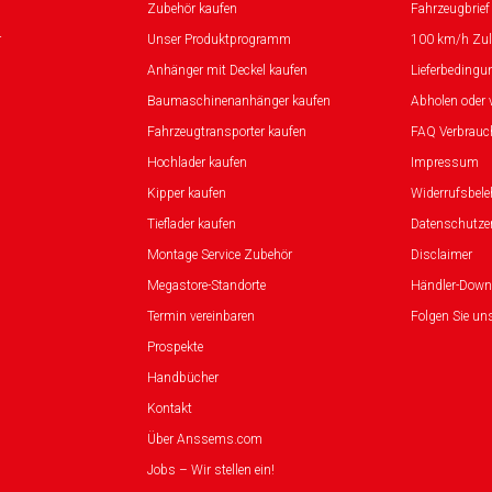
Zubehör kaufen
Fahrzeugbrief
r
Unser Produktprogramm
100 km/h Zu
Anhänger mit Deckel kaufen
Lieferbedingu
Baumaschinenanhänger kaufen
Abholen oder 
Fahrzeugtransporter kaufen
FAQ Verbrauc
Hochlader kaufen
Impressum
Kipper kaufen
Widerrufsbel
Tieflader kaufen
Datenschutze
Montage Service Zubehör
Disclaimer
Megastore-Standorte
Händler-Down
Termin vereinbaren
Folgen Sie un
Prospekte
Handbücher
Kontakt
Über Anssems.com
Jobs – Wir stellen ein!