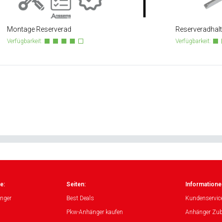
Montage Reserverad
Reserveradhalt
Verfügbarkeit:
Verfügbarkeit:
e:
Seiten:
Informatione
nger
Best Deals
Kundenservic
Pkw-Anhänger kaufen
Anhänger Zub