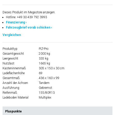
Dieses Produkt im Megastore anzeigen.
Hotline: +49 30 439 792 3993
Finanzierung ›
Fahrzeugbrief vorab schicken ›
Vergleichen
Produkttyp
PLT-Pro
Gesamtgewicht
2000 kg
Leergewicht
335 kg
Nutzlast
1665 kg
Kasteninnenmaß
305 x 150 x 30 cm
Ladeflächenhöhe
69
Gesamtmaß
436 x 160 x 99
Anzahl der Achsen
Tandem
Ausführung
Gebremst
Reifenmaß
155/80R13
Ladeboden Material
Multiplex
Pluspunkte