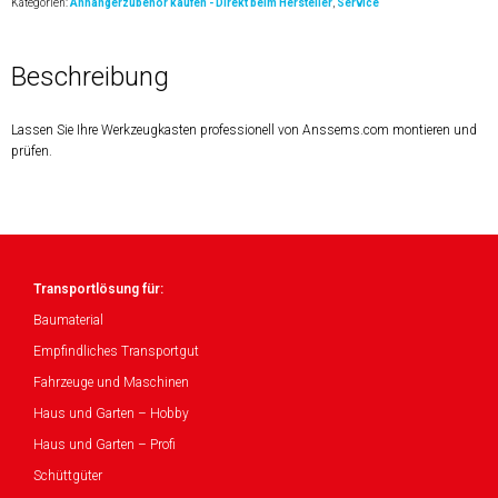
Kategorien:
Anhängerzubehör kaufen - Direkt beim Hersteller
,
Service
Beschreibung
Lassen Sie Ihre Werkzeugkasten professionell von Anssems.com montieren und
prüfen.
Transportlösung für:
Baumaterial
Empfindliches Transportgut
Fahrzeuge und Maschinen
Haus und Garten – Hobby
Haus und Garten – Profi
Schüttgüter