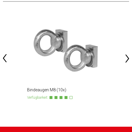
Bindeaugen M8 (10x)
32 Net
Verfügbarkeit:
Verfügba