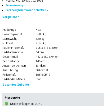
Hotline: +49 30 439 792 3993
Finanzierung ›
Fahrzeugbrief vorab schicken ›
Vergleichen
Produkttyp
KSX
Gesamtgewicht
3500 kg
Leergewicht
820 kg
Nutzlast
2680 kg
Kasteninnenmaß
305 x 178 x 30 cm
Ladeflächenhöhe
64 cm
Gesamtmaß
462 x 189 x 94 cm
Deichsellänge
145 cm
Anzahl der Achsen
Tandem
Ausführung
Gebremst
Reifenmaß
185/60R12
Ladeboden Material
Stahl
Gesamtes Zubehör ›
Pluspunkte
Dreiseitenkipper bis zu 49°