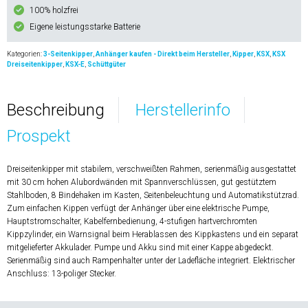
100% holzfrei
Eigene leistungsstarke Batterie
Kategorien:
3-Seitenkipper
,
Anhänger kaufen - Direkt beim Hersteller
,
Kipper
,
KSX
,
KSX
Dreiseitenkipper
,
KSX-E
,
Schüttgüter
Beschreibung
Herstellerinfo
Prospekt
Dreiseitenkipper mit stabilem, verschweißten Rahmen, serienmäßig ausgestattet
mit 30 cm hohen Alubordwänden mit Spannverschlüssen, gut gestütztem
Stahlboden, 8 Bindehaken im Kasten, Seitenbeleuchtung und Automatikstützrad.
Zum einfachen Kippen verfügt der Anhänger über eine elektrische Pumpe,
Hauptstromschalter, Kabelfernbedienung, 4-stufigen hartverchromten
Kippzylinder, ein Warnsignal beim Herablassen des Kippkastens und ein separat
mitgelieferter Akkulader. Pumpe und Akku sind mit einer Kappe abgedeckt.
Serienmäßig sind auch Rampenhalter unter der Ladefläche integriert. Elektrischer
Anschluss: 13-poliger Stecker.