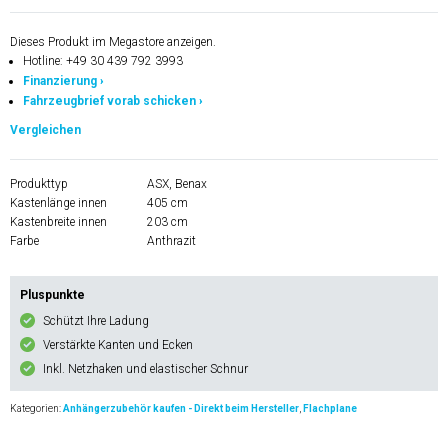
Dieses Produkt im Megastore anzeigen.
Hotline: +49 30 439 792 3993
Finanzierung ›
Fahrzeugbrief vorab schicken ›
Vergleichen
Produkttyp
ASX, Benax
Kastenlänge innen
405 cm
Kastenbreite innen
203 cm
Farbe
Anthrazit
Pluspunkte
Schützt Ihre Ladung
Verstärkte Kanten und Ecken
Inkl. Netzhaken und elastischer Schnur
Kategorien:
Anhängerzubehör kaufen - Direkt beim Hersteller
,
Flachplane