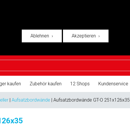
Ablehnen
Akzeptieren
ger kaufen
Zubehör kaufen
12 Shops
Kundenservice
eller
|
Aufsatzbordwände
|
Aufsatzbordwände GT-O 251x126x35
126x35