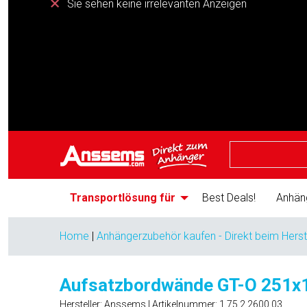
Sie sehen keine irrelevanten Anzeigen
Transportlösung für
Best Deals!
Anhän
Home
|
Anhängerzubehör kaufen - Direkt beim Herst
Aufsatzbordwände GT-O 251x
Hersteller: Anssems | Artikelnummer:
1.75.2.2600.03