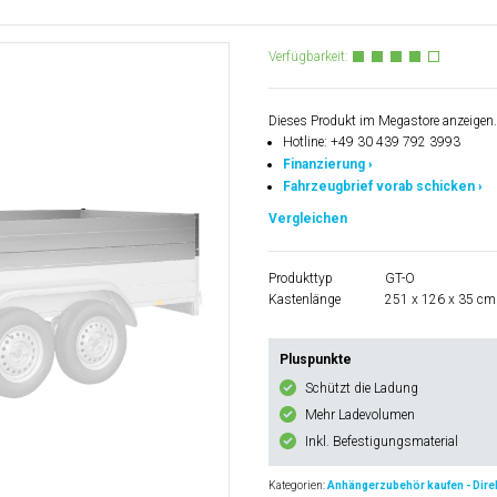
Verfügbarkeit:
Dieses Produkt im Megastore anzeigen.
Hotline: +49 30 439 792 3993
Finanzierung ›
Fahrzeugbrief vorab schicken ›
Vergleichen
Produkttyp
GT-O
Kastenlänge
251 x 126 x 35 cm
Pluspunkte
Schützt die Ladung
Mehr Ladevolumen
Inkl. Befestigungsmaterial
Kategorien:
Anhängerzubehör kaufen - Direk