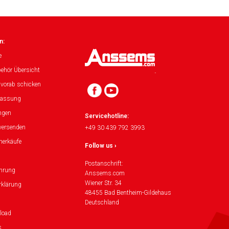
n:
e
ehör Übersicht
 vorab schicken
lassung
ngen
Servicehotline:
versenden
+49 30 439 792 3993
herkäufe
Follow us ›
Postanschrift:
ehrung
Anssems.com
Wiener Str. 34
rklärung
48455 Bad Bentheim-Gildehaus
Deutschland
load
s