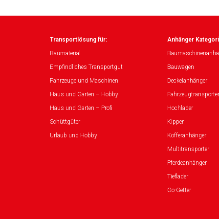
Transportlösung für:
Anhänger Kategori
Baumaterial
Baumaschinenanhä
Empfindliches Transportgut
Bauwagen
Fahrzeuge und Maschinen
Deckelanhänger
Haus und Garten – Hobby
Fahrzeugtransporte
Haus und Garten – Profi
Hochlader
Schüttgüter
Kipper
Urlaub und Hobby
Kofferanhänger
Multitransporter
Pferdeanhänger
Tieflader
Go-Getter