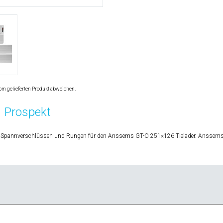
om gelieferten Produkt abweichen.
Prospekt
Spannverschlüssen und Rungen für den Anssems GT-O 251×126 Tielader. Anssems.co