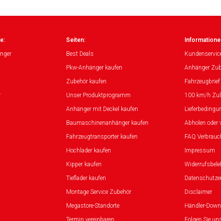
e:
Seiten:
Informatione
nger
Best Deals
Kundenservic
Pkw-Anhänger kaufen
Anhänger Zub
Zubehör kaufen
Fahrzeugbrief
r
Unser Produktprogramm
100 km/h Zu
Anhänger mit Deckel kaufen
Lieferbedingu
Baumaschinenanhänger kaufen
Abholen oder 
Fahrzeugtransporter kaufen
FAQ Verbrauc
Hochlader kaufen
Impressum
Kipper kaufen
Widerrufsbel
Tieflader kaufen
Datenschutze
Montage Service Zubehör
Disclaimer
Megastore-Standorte
Händler-Down
Termin vereinbaren
Folgen Sie un