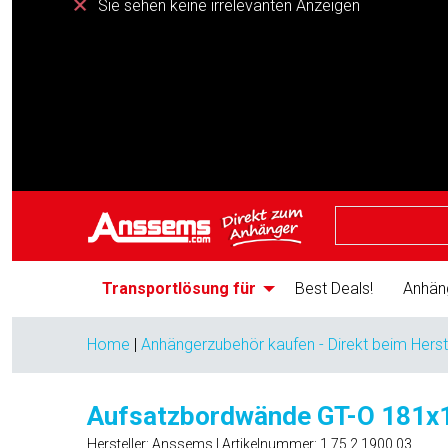
Sie sehen keine irrelevanten Anzeigen
Transportlösung für
Best Deals!
Anhän
Home
|
Anhängerzubehör kaufen - Direkt beim Herst
Aufsatzbordwände GT-O 181x
Hersteller: Anssems | Artikelnummer:
1.75.2.1900.03