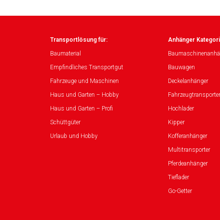
Transportlösung für:
Anhänger Kategori
Baumaterial
Baumaschinenanhä
Empfindliches Transportgut
Bauwagen
Fahrzeuge und Maschinen
Deckelanhänger
Haus und Garten – Hobby
Fahrzeugtransporte
Haus und Garten – Profi
Hochlader
Schüttgüter
Kipper
Urlaub und Hobby
Kofferanhänger
Multitransporter
Pferdeanhänger
Tieflader
Go-Getter