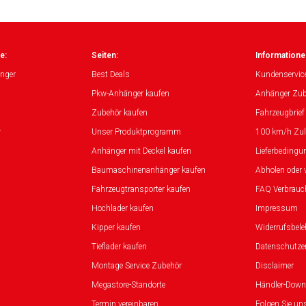
e:
Seiten:
Informatione
nger
Best Deals
Kundenservic
Pkw-Anhänger kaufen
Anhänger Zub
Zubehör kaufen
Fahrzeugbrief
r
Unser Produktprogramm
100 km/h Zu
Anhänger mit Deckel kaufen
Lieferbedingu
Baumaschinenanhänger kaufen
Abholen oder 
Fahrzeugtransporter kaufen
FAQ Verbrauc
Hochlader kaufen
Impressum
Kipper kaufen
Widerrufsbel
Tieflader kaufen
Datenschutze
Montage Service Zubehör
Disclaimer
Megastore-Standorte
Händler-Down
Termin vereinbaren
Folgen Sie un