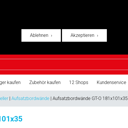
Ablehnen
Akzeptieren
ger kaufen
Zubehör kaufen
12 Shops
Kundenservice
eller
|
Aufsatzbordwände
|
Aufsatzbordwände GT-O 181x101x35
101x35