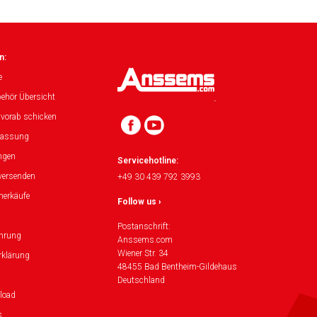
n:
e
ehör Übersicht
 vorab schicken
lassung
ngen
Servicehotline:
versenden
+49 30 439 792 3993
herkäufe
Follow us ›
Postanschrift:
ehrung
Anssems.com
Wiener Str. 34
rklärung
48455 Bad Bentheim-Gildehaus
Deutschland
load
s